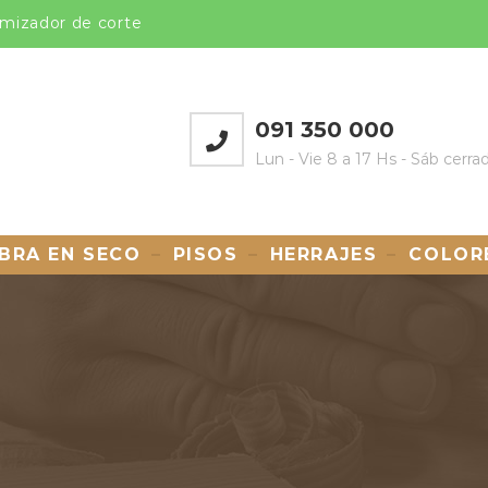
mizador de corte
091 350 000
Lun - Vie 8 a 17 Hs - Sáb cerra
BRA EN SECO
PISOS
HERRAJES
COLOR