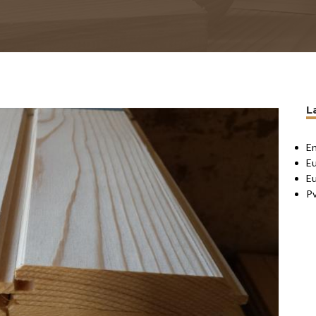
L
En
Eu
Eu
P