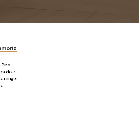
ambriz
 Pino
ca clear
ca finger
vc