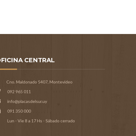
FICINA CENTRAL
Cno. Maldonado 5407, Montevideo
092 965 011
info@placasdelsur.uy
091 350 000
Lun - Vie 8 a 17 Hs - Sábado cerrado