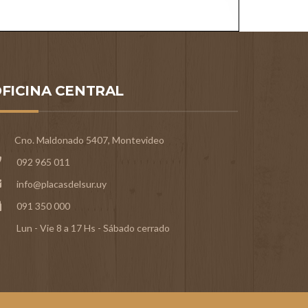
FICINA CENTRAL
Cno. Maldonado 5407, Montevideo
092 965 011
info@placasdelsur.uy
091 350 000
Lun - Vie 8 a 17 Hs - Sábado cerrado