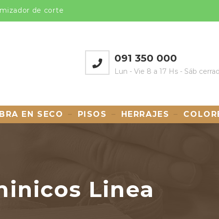
mizador de corte
091 350 000
Lun - Vie 8 a 17 Hs - Sáb cerra
BRA EN SECO
PISOS
HERRAJES
COLOR
inicos Linea