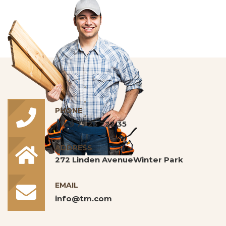
PHONE
+149 75 23 222 35
ADDRESS
272 Linden AvenueWinter Park
EMAIL
info@tm.com