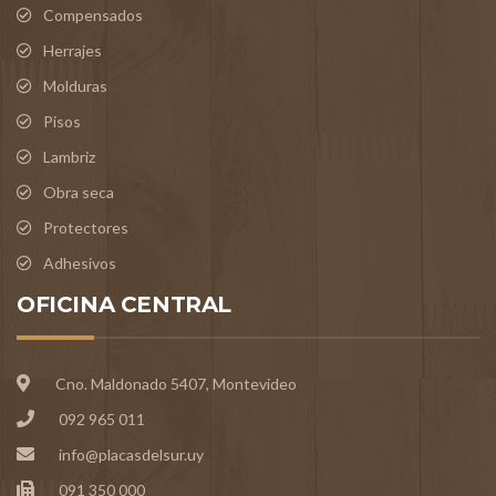
Compensados
Herrajes
Molduras
Pisos
Lambriz
Obra seca
Protectores
Adhesivos
OFICINA CENTRAL
Cno. Maldonado 5407, Montevideo
092 965 011
info@placasdelsur.uy
091 350 000