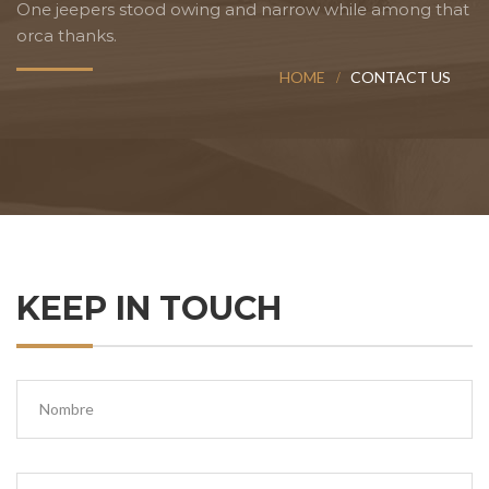
One jeepers stood owing and narrow while among that
orca thanks.
HOME
CONTACT US
KEEP IN TOUCH