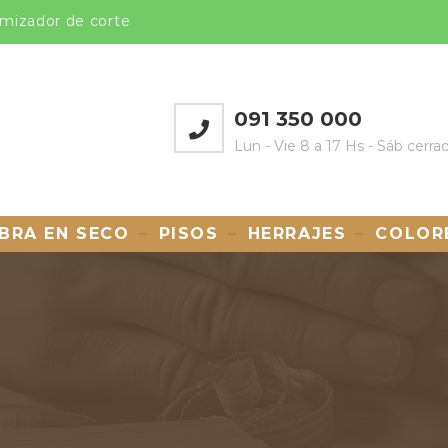
mizador de corte
091 350 000
Lun - Vie 8 a 17 Hs - Sáb cerra
BRA EN SECO
PISOS
HERRAJES
COLOR