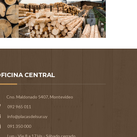
FICINA CENTRAL
Cno. Maldonado 5407, Montevideo
092 965 011
info@placasdelsur.uy
091 350 000
Lun - Vie 8 a 17 Hs - Sábado cerrado