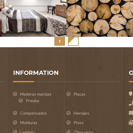
1
2
INFORMATION
O
Maderas macizas
Placas
Preuba
Compensados
Herrajes
Molduras
Pisos
Lambriz
Obra seca